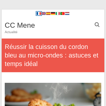
CC Mene
Actualité
Réussir la cuisson du cordon
bleu au micro-ondes : astuces et
temps idéal