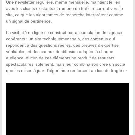
Une newsletter régulière, même mensuelle, maintient le lien
avec les clients existants et ramène du trafic récurrent vers le
site, ce que les algorithmes de recherche interprètent comme
un signal de pertinence.
La visibilité en ligne se construit par accumulation de signaux
cohérents : un site techniquement sain, des contenus qui
répondent à des questions réelles, des preuves d’expertise
vérifiables, et des canaux de diffusion adaptés à chaque
audience. Aucun de ces éléments ne produit de résultats
spectaculaires isolément, mais leur combinaison crée un socle
que les mises à jour d’algorithme renforcent au lieu de fragiliser.