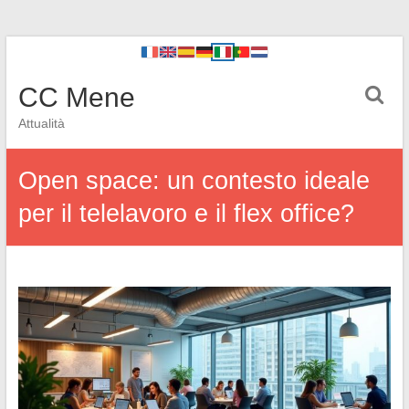
CC Mene
Attualità
Open space: un contesto ideale
per il telelavoro e il flex office?