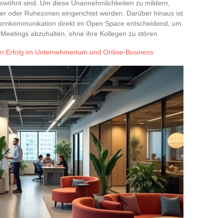
gewöhnt sind. Um diese Unannehmlichkeiten zu mildern,
r oder Ruhezonen eingerichtet werden. Darüber hinaus ist
e Fernkommunikation direkt im Open Space entscheidend, um
e Meetings abzuhalten, ohne ihre Kollegen zu stören.
den Erfolg im Unternehmertum und Online-Business