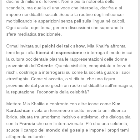
decine di milioni di follower. Non è più la notorietà dello
scandalo, ma quella di una voce che interpella, decifra e si
impone nei dibattiti sociali. Scuote la routine degli influencer
moltiplicando le apparizioni senza peli sulla lingua né calcoli.
Ogni uscita, ogni tema, genera discussioni che superano la
sfera mediatica tradizionale.
Ormai invitata sui
palchi dei talk show
, Mia Khalifa affronta
temi legati alla
libertà di espressione
e interroga il modo in cui
la cultura occidentale plasma le rappresentazioni delle donne
provenienti dall’
Oriente
. Questa visibilità, conquistata a forza di
rischi, costringe a interrogarsi su come la società guarda i suoi
«trasfughi». Come si accetta, o si rifiuta, che una figura
proveniente dal porno giochi un ruolo nel dibattito sull’immagine,
la reputazione, l’economia della celebrità?
Mettere Mia Khalifa a confronto con altre icone come
Kim
Kardashian
rivela un fenomeno inedito: inventa un’influenza
ibrida, situata tra umorismo incisivo e attivismo, che dialoga sia
con la
Francia
che con l’internazionale. Più che una celebrità,
scuote il campo del
mondo del gossip
e impone i propri temi
all’agenda culturale.