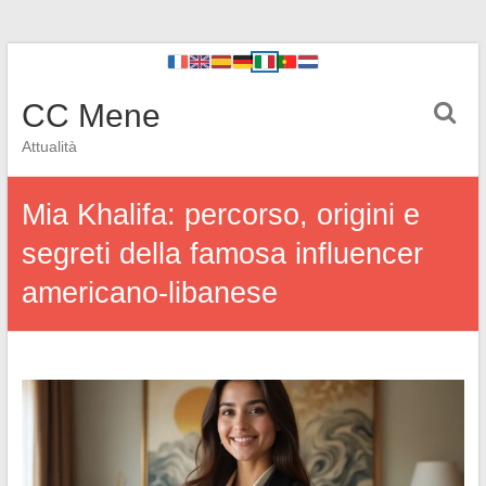
CC Mene
Attualità
Mia Khalifa: percorso, origini e
segreti della famosa influencer
americano-libanese