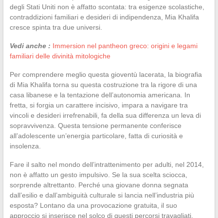
degli Stati Uniti non è affatto scontata: tra esigenze scolastiche,
contraddizioni familiari e desideri di indipendenza, Mia Khalifa
cresce spinta tra due universi.
Vedi anche :
Immersion nel pantheon greco: origini e legami
familiari delle divinità mitologiche
Per comprendere meglio questa gioventù lacerata, la biografia
di Mia Khalifa torna su questa costruzione tra la rigore di una
casa libanese e la tentazione dell’autonomia americana. In
fretta, si forgia un carattere incisivo, impara a navigare tra
vincoli e desideri irrefrenabili, fa della sua differenza un leva di
sopravvivenza. Questa tensione permanente conferisce
all’adolescente un’energia particolare, fatta di curiosità e
insolenza.
Fare il salto nel mondo dell’intrattenimento per adulti, nel 2014,
non è affatto un gesto impulsivo. Se la sua scelta sciocca,
sorprende altrettanto. Perché una giovane donna segnata
dall’esilio e dall’ambiguità culturale si lancia nell’industria più
esposta? Lontano da una provocazione gratuita, il suo
approccio si inserisce nel solco di questi percorsi travagliati,