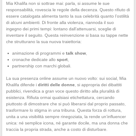
Mia Khalifa non si sottrae mai: parla, si assume le sue
responsabilità, rovescia le regole della decenza. Questo rifiuto di
essere catalogata alimenta tanto la sua celebrità quanto l’ostilità
di alcuni ambienti. Di fronte alla violenza, riannoda il suo
ingegno dei primi tempi: lontano dall’attenuarsi, sceglie di
inventare il seguito. Questa reinvenzione si basa su tappe nette
che strutturano la sua nuova traiettoria:
animazione di programmi e
talk show
,
cronache dedicate allo
sport
,
partnership con marchi globali.
La sua presenza online assume un nuovo volto: sui social, Mia
Khalifa difende i
diritti delle donne
, si appropria dei dibattiti
pubblici, rivendica a gran voce questo diritto alla pluralità di
esistenza. Rifiuta ormai qualsiasi etichettatura, cercando
piuttosto di dimostrare che si può liberarsi dal proprio passato,
trasformare lo stigma in una tribuna. Questa forza di rottura,
unita a una visibilità sempre rinegoziata, la rende un’influencer
unica: né semplice icona, né garante docile, ma una donna che
traccia la propria strada, anche a costo di disturbare.