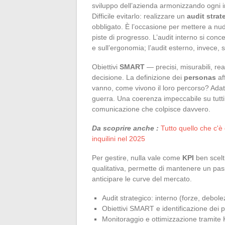
sviluppo dell’azienda armonizzando ogni ini
Difficile evitarlo: realizzare un
audit strat
obbligato. È l’occasione per mettere a nudo
piste di progresso. L’audit interno si conc
e sull’ergonomia; l’audit esterno, invece,
Obiettivi
SMART
— precisi, misurabili, rea
decisione. La definizione dei
personas
af
vanno, come vivono il loro percorso? Adatt
guerra. Una coerenza impeccabile su tutti 
comunicazione che colpisce davvero.
Da scoprire anche :
Tutto quello che c'è
inquilini nel 2025
Per gestire, nulla vale come
KPI
ben scelti
qualitativa, permette di mantenere un pass
anticipare le curve del mercato.
Audit strategico: interno (forze, debo
Obiettivi SMART e identificazione dei 
Monitoraggio e ottimizzazione tramite KP