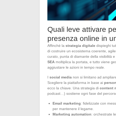
Quali leve attivare p
presenza online in u
Affinché la
strategia digitale
dispieghi tut
di costruire un ecosistema coerente, agile
curato, punta di diamante della visibilità e
SEA
moltiplica la portata, e tutto viene g
aggiustare le azioni in tempo reale.
I
social media
non si limitano ad ampliare
Scegliere la piattaforma in base ai
perso
ecco la chiave. Una strategia di
content 
podcast…) sostiene ogni fase del percors
Email marketing
: fidelizzate con mess
per mantenere il legame.
Marketing automation
: orchestrate 