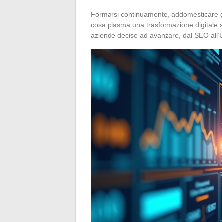
Formarsi continuamente, addomesticare gli
cosa plasma una trasformazione digitale so
aziende decise ad avanzare, dal SEO all’