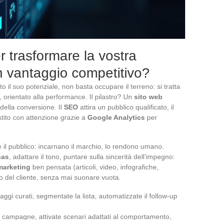
er trasformare la vostra
n vantaggio competitivo?
to il suo potenziale, non basta occupare il terreno: si tratta
, orientato alla performance. Il pilastro? Un
sito web
 della conversione. Il
SEO
attira un pubblico qualificato, il
estito con attenzione grazie a
Google Analytics
per
 il pubblico: incarnano il marchio, lo rendono umano.
nas
, adattare il tono, puntare sulla sincerità dell’impegno:
marketing
ben pensata (articoli, video, infografiche,
o del cliente, senza mai suonare vuota.
aggi curati, segmentate la lista, automatizzate il follow-up
le campagne, attivate scenari adattati al comportamento,