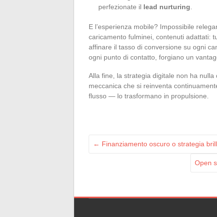
perfezionate il
lead nurturing
.
E l’esperienza mobile? Impossibile relegar
caricamento fulminei, contenuti adattati: tu
affinare il tasso di conversione su ogni c
ogni punto di contatto, forgiano un vantagg
Alla fine, la strategia digitale non ha nul
meccanica che si reinventa continuamente
flusso — lo trasformano in propulsione.
←
Finanziamento oscuro o strategia bril
Open sp