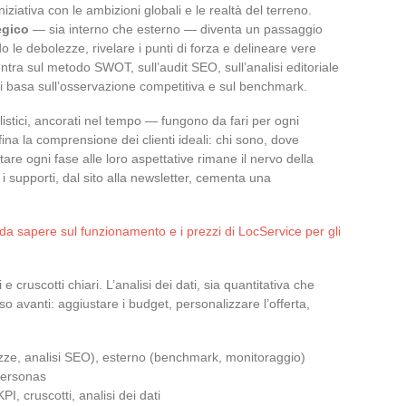
ziativa con le ambizioni globali e le realtà del terreno.
egico
— sia interno che esterno — diventa un passaggio
 le debolezze, rivelare i punti di forza e delineare vere
entra sul metodo SWOT, sull’audit SEO, sull’analisi editoriale
 si basa sull’osservazione competitiva e sul benchmark.
listici, ancorati nel tempo — fungono da fari per ogni
fina la comprensione dei clienti ideali: chi sono, dove
are ogni fase alle loro aspettative rimane il nervo della
i supporti, dal sito alla newsletter, cementa una
 da sapere sul funzionamento e i prezzi di LocService per gli
 e cruscotti chiari. L’analisi dei dati, sia quantitativa che
o avanti: aggiustare i budget, personalizzare l’offerta,
lezze, analisi SEO), esterno (benchmark, monitoraggio)
personas
I, cruscotti, analisi dei dati