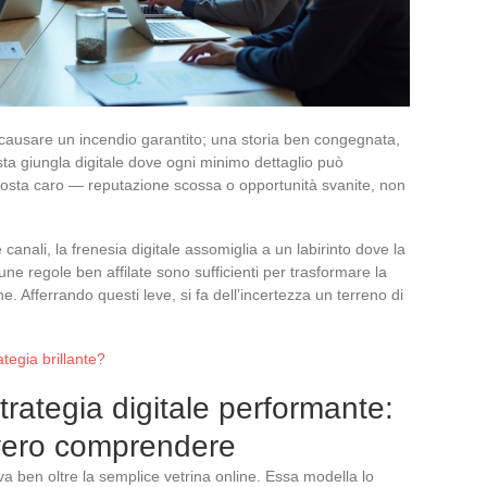
causare un incendio garantito; una storia ben congegnata,
esta giungla digitale dove ogni minimo dettaglio può
e costa caro — reputazione scossa o opportunità svanite, non
canali, la frenesia digitale assomiglia a un labirinto dove la
e regole ben affilate sono sufficienti per trasformare la
e. Afferrando questi leve, si fa dell’incertezza un terreno di
tegia brillante?
trategia digitale performante:
vero comprendere
a ben oltre la semplice vetrina online. Essa modella lo