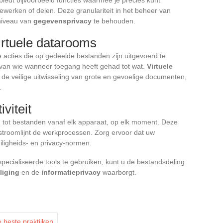
bewerken of delen. Deze granulariteit in het beheer van
niveau van
gegevensprivacy
te behouden.
virtuele datarooms
de acties die op gedeelde bestanden zijn uitgevoerd te
t van wie wanneer toegang heeft gehad tot wat.
Virtuele
 de veilige uitwisseling van grote en gevoelige documenten,
.
viteit
 tot bestanden vanaf elk apparaat, op elk moment. Deze
troomlijnt de werkprocessen. Zorg ervoor dat uw
iligheids- en privacy-normen.
pecialiseerde tools te gebruiken, kunt u de bestandsdeling
liging
en de
informatieprivacy
waarborgt.
de beste praktijken