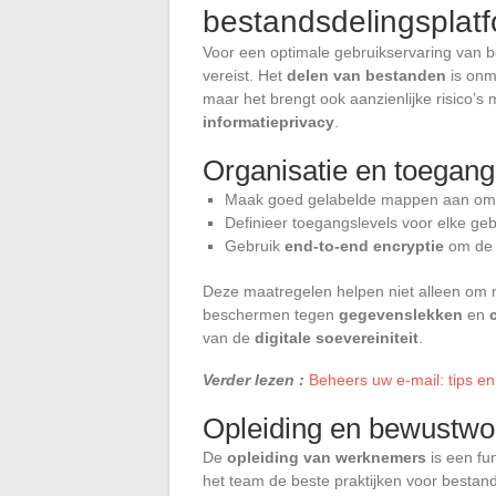
bestandsdelingsplat
Voor een optimale gebruikservaring van be
vereist. Het
delen van bestanden
is onm
maar het brengt ook aanzienlijke risico’s
informatieprivacy
.
Organisatie en toegang
Maak goed gelabelde mappen aan om d
Definieer toegangslevels voor elke g
Gebruik
end-to-end encryptie
om de v
Deze maatregelen helpen niet alleen om 
beschermen tegen
gegevenslekken
en
van de
digitale soevereiniteit
.
Verder lezen :
Beheers uw e-mail: tips en
Opleiding en bewustwo
De
opleiding van werknemers
is een fun
het team de beste praktijken voor bestand