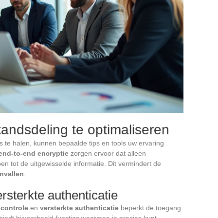
tandsdeling te optimaliseren
s te halen, kunnen bepaalde tips en tools uw ervaring
end-to-end encryptie
zorgen ervoor dat alleen
 tot de uitgewisselde informatie. Dit vermindert de
nvallen
.
rsterkte authenticatie
controle
en
versterkte authenticatie
beperkt de toegang
iedt bijvoorbeeld functies waarmee je precies kunt