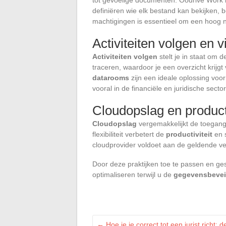
definiëren wie elk bestand kan bekijken, 
machtigingen is essentieel om een hoog 
Activiteiten volgen en 
Activiteiten volgen
stelt je in staat om 
traceren, waardoor je een overzicht krijg
datarooms
zijn een ideale oplossing voor
vooral in de financiële en juridische sector
Cloudopslag en producti
Cloudopslag
vergemakkelijkt de toegang
flexibiliteit verbetert de
productiviteit
en s
cloudprovider voldoet aan de geldende ve
Door deze praktijken toe te passen en ges
optimaliseren terwijl u de
gegevensbevei
←
Hoe je je correct tot een jurist richt: 