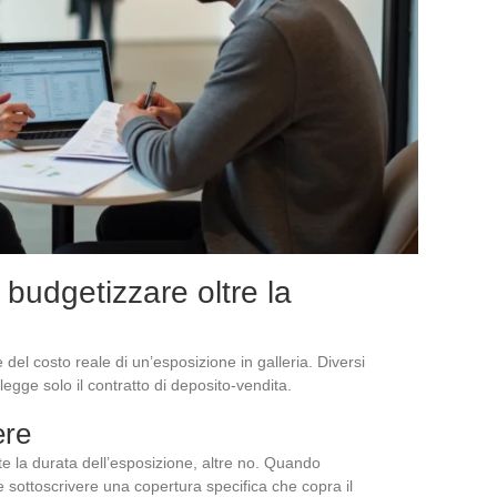
budgetizzare oltre la
del costo reale di un’esposizione in galleria. Diversi
egge solo il contratto di deposito-vendita.
ere
e la durata dell’esposizione, altre no. Quando
ve sottoscrivere una copertura specifica che copra il