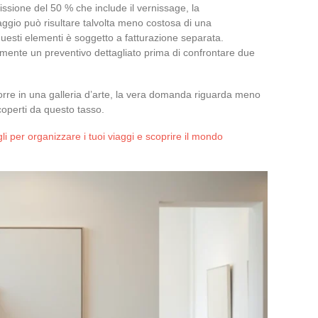
issione del 50 % che include il vernissage, la
aggio può risultare talvolta meno costosa di una
uesti elementi è soggetto a fatturazione separata.
ente un preventivo dettagliato prima di confrontare due
orre in una galleria d’arte, la vera domanda riguarda meno
 coperti da questo tasso.
igli per organizzare i tuoi viaggi e scoprire il mondo