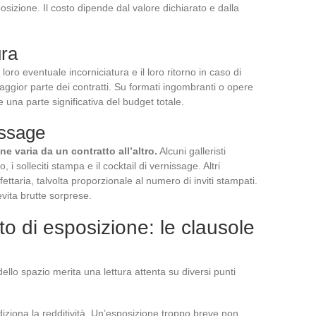
posizione. Il costo dipende dal valore dichiarato e dalla
ura
a loro eventuale incorniciatura e il loro ritorno in caso di
maggior parte dei contratti. Su formati ingombranti o opere
 una parte significativa del budget totale.
issage
e varia da un contratto all’altro.
Alcuni galleristi
, i solleciti stampa e il cocktail di vernissage. Altri
ettaria, talvolta proporzionale al numero di inviti stampati.
evita brutte sorprese.
o di esposizione: le clausole
 dello spazio merita una lettura attenta su diversi punti
iziona la redditività. Un’esposizione troppo breve non