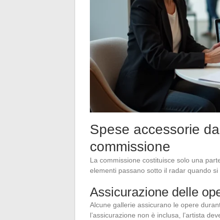
Spese accessorie da 
commissione
La commissione costituisce solo una parte 
elementi passano sotto il radar quando si l
Assicurazione delle op
Alcune gallerie assicurano le opere durant
l’assicurazione non è inclusa, l’artista de