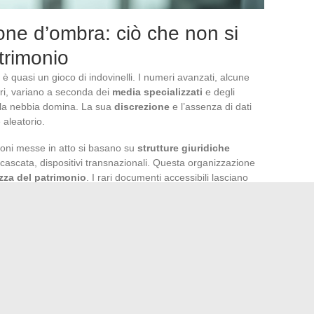
zone d’ombra: ciò che non si
trimonio
è quasi un gioco di indovinelli. I numeri avanzati, alcune
llari, variano a seconda dei
media specializzati
e degli
, la nebbia domina. La sua
discrezione
e l’assenza di dati
 aleatorio.
zioni messe in atto si basano su
strutture giuridiche
 cascata, dispositivi transnazionali. Questa organizzazione
ezza del patrimonio
. I rari documenti accessibili lasciano
are una mappatura completa dei suoi beni.
o, si inserisce in una tradizione imprenditoriale in cui il
 di ricchezze. Gli esperti concordano: l’estensione del
ga tanto con la crescita dei suoi investimenti quanto con la
e
e di proteggere i suoi attivi. Il mistero rimane intatto,
 e rispetto per colui che ha fatto del segreto il suo miglior