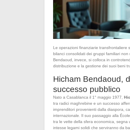
Le operazioni finanziarie transfrontaliere 
bilanci consolidati dei gruppi familiari non 
Bendaoud, invece, si colloca in controtende
distribuzione e la gestione dei suoi beni t
Hicham Bendaoud, dal
successo pubblico
Nato a Casablanca il 1° maggio 1977,
Hi
tra radici maghrebine e un successo afferm
imprenditori provenienti dalla diaspora, c
internazionale. Il suo passaggio alla Écol
tra le vette della sfera economica, segna u
intesse legami solidi che serviranno da bas