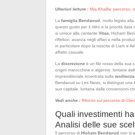
Ulteriori letture :
Mia Khalifa: percorso, 
La
famiglia Bendaoud
, molto legata alla
questo gusto per il ritiro e la priorità dat
si unisce alla cantante
Vitaa
, Hicham Bend
riflettori, avanza negli affari e nella pro
in particolare dopo la nascita di Liam e 
affatto casuale.
La
discrezione
è un filo rosso della sua 
origini marocchine e algerine, lontane dal
imprenditoriale incentrata sulla
resilienza
Bendaoud su Les News, si distingue una fe
suo capitale, lontana dalle convenzioni ch
Vedi anche :
Ritorno sul percorso di Clar
Quali investimenti h
Analisi delle sue sce
Il percorso di
Hicham Bendaoud
non si a