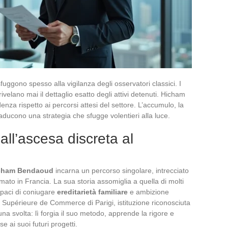
sfuggono spesso alla vigilanza degli osservatori classici. I
rivelano mai il dettaglio esatto degli attivi detenuti. Hicham
nza rispetto ai percorsi attesi del settore. L’accumulo, la
raducono una strategia che sfugge volentieri alla luce.
l’ascesa discreta al
cham Bendaoud
incarna un percorso singolare, intrecciato
ato in Francia. La sua storia assomiglia a quella di molti
apaci di coniugare
ereditarietà familiare
e ambizione
e Supérieure de Commerce di Parigi, istituzione riconosciuta
na svolta: lì forgia il suo metodo, apprende la rigore e
e ai suoi futuri progetti.