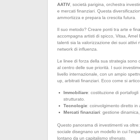
AATIV
, società parigina, orchestra inves
e mercati finanziari. Questa diversificazi
ammortizza e prepara la crescita futura.
Il suo metodo? Creare ponti tra arte e fina
accompagna artisti di spicco, Vitaa, Amel 
talenti sia la valorizzazione dei suoi atti
network di influenza.
Le linee di forza della sua strategia sono 
al centro delle sue priorità. I suoi invest
livello internazionale, con un ampio spettr
up, arbitrati finanziari. Ecco come si artico
Immobiliare
: costituzione di portafog
strutturato.
Tecnologie
: coinvolgimento diretto in 
Mercati finanziari
: gestione dinamica, i
Questo panorama di investimenti va oltre:
sociale disegnano un modello in cui l’espa
lontano da un capitalismo sfrenato.