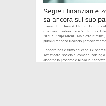
Segreti finanziari e 
sa ancora sul suo pa
Stimare la
fortuna di Hicham Bendaoud
centinaia di milioni fino a 5 miliardi di do
istituti indipendenti
. Ma dietro le stime
pubblici rendono il calcolo particolarmente
L’opacità non è frutto del caso. Le opera
sofisticate
: società di comodo, holding a
disperde la proprietà e blinda la
riservat
filtrare solo frammenti, senza mai deline
Questo modus operandi, raramente contestat
segreto ha molto più valore dell’esibizione
patrimonio di Hicham Bendaoud
si spie
sua capacità di gestire la
diversificazion
alimentando a turno fascino, speculazione…
alleato.