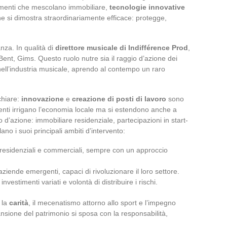
timenti che mescolano immobiliare,
tecnologie innovative
one si dimostra straordinariamente efficace: protegge,
nza. In qualità di
direttore musicale di Indifférence Prod
,
Bent, Gims. Questo ruolo nutre sia il raggio d’azione dei
vi nell’industria musicale, aprendo al contempo un raro
chiare:
innovazione
e
creazione di posti di lavoro
sono
imenti irrigano l’economia locale ma si estendono anche a
o d’azione: immobiliare residenziale, partecipazioni in start-
lano i suoi principali ambiti d’intervento:
li residenziali e commerciali, sempre con un approccio
aziende emergenti, capaci di rivoluzionare il loro settore.
nvestimenti variati e volontà di distribuire i rischi.
 la
carità
, il mecenatismo attorno allo sport e l’impegno
nsione del patrimonio si sposa con la responsabilità,