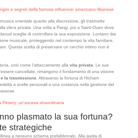
origini e segreti della famosa influencer americano-libanese
 musica orientale quanto alla discrezione, gli trasmette
a alla sfera privata. Una volta a Parigi, poi a Saint-Ouen dove
aoud sceglie di controllare la sua esposizione. Lontano dai
duzione musicale, proteggendo nel contempo la vita familiare,
Adam. Questa scelta di preservare un cerchio intimo non è
storia, così come l’attaccamento alla
vita privata
. Le sue
l’essere cancellate, rimangono il fondamento di una visione
 e la trasmissione
. Attraverso la fortuna di Hicham
deltà a scelte personali e una costanza nella gestione del
iassose.
a Pésery: un'ascesa straordinaria
anno plasmato la sua fortuna?
lte strategiche
llinea a nessuno schema prefabbricato. Alla guida di