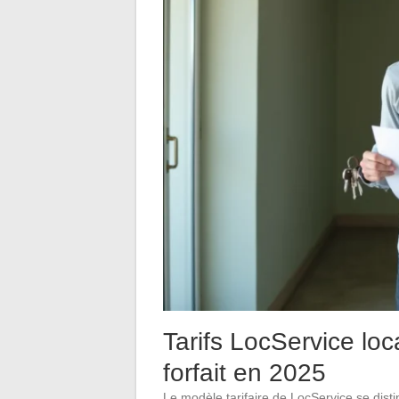
Tarifs LocService loc
forfait en 2025
Le modèle tarifaire de LocService se disting