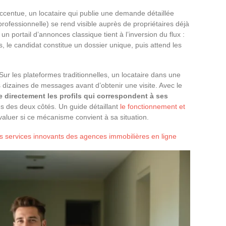
ccentue, un locataire qui publie une demande détaillée
rofessionnelle) se rend visible auprès de propriétaires déjà
n portail d’annonces classique tient à l’inversion du flux :
s, le candidat constitue un dossier unique, puis attend les
ur les plateformes traditionnelles, un locataire dans une
rs dizaines de messages avant d’obtenir une visite. Avec le
te directement les profils qui correspondent à ses
les des deux côtés. Un guide détaillant
le fonctionnement et
luer si ce mécanisme convient à sa situation.
es services innovants des agences immobilières en ligne