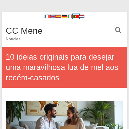
CC Mene
Notícias
10 ideias originais para desejar
uma maravilhosa lua de mel aos
recém-casados