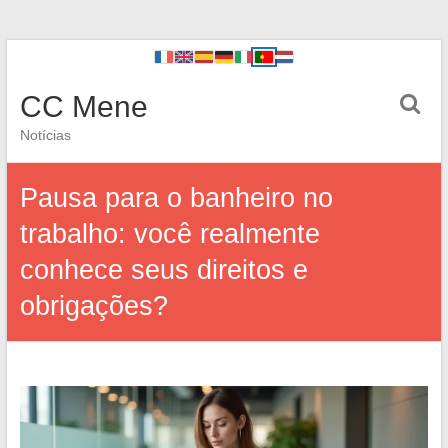
CC Mene
Notícias
Pausa para o banheiro no
trabalho: você realmente
conhece seus direitos e
obrigações?