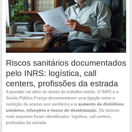
Riscos sanitários documentados
pelo INRS: logística, call
centers, profissões da estrada
A questão vai além do direito do trabalho estrito. O INRS e a
Saúde Pública França documentaram uma ligação entre a
restrição de acesso aos sanitários e
o aumento de distúrbios
urinários, infecções e riscos de desidratação
. Os setores
mais expostos foram identificados: logística, call centers,
profissões da estrada.