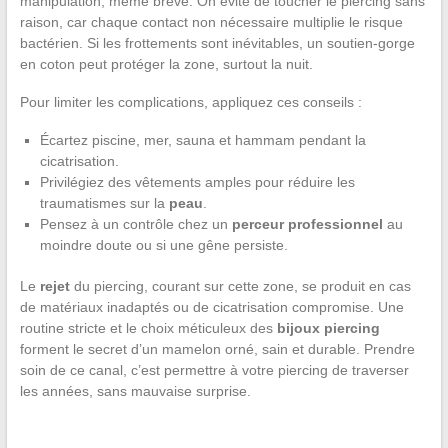
manipulation, même brève. On évite de toucher le piercing sans
raison, car chaque contact non nécessaire multiplie le risque
bactérien. Si les frottements sont inévitables, un soutien-gorge
en coton peut protéger la zone, surtout la nuit.
Pour limiter les complications, appliquez ces conseils :
Écartez piscine, mer, sauna et hammam pendant la
cicatrisation.
Privilégiez des vêtements amples pour réduire les
traumatismes sur la
peau
.
Pensez à un contrôle chez un
perceur professionnel
au
moindre doute ou si une gêne persiste.
Le
rejet
du piercing, courant sur cette zone, se produit en cas
de matériaux inadaptés ou de cicatrisation compromise. Une
routine stricte et le choix méticuleux des
bijoux piercing
forment le secret d’un mamelon orné, sain et durable. Prendre
soin de ce canal, c’est permettre à votre piercing de traverser
les années, sans mauvaise surprise.