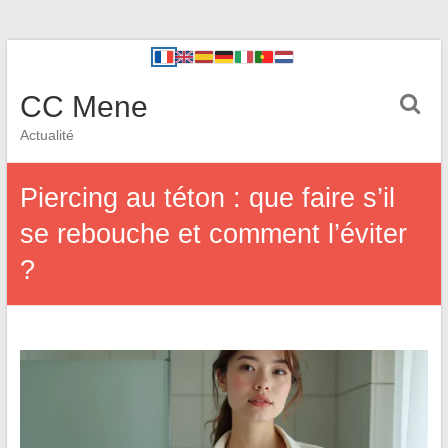
CC Mene
Actualité
Piercing au téton : que faire s’il
se rebouche et comment l’éviter
?