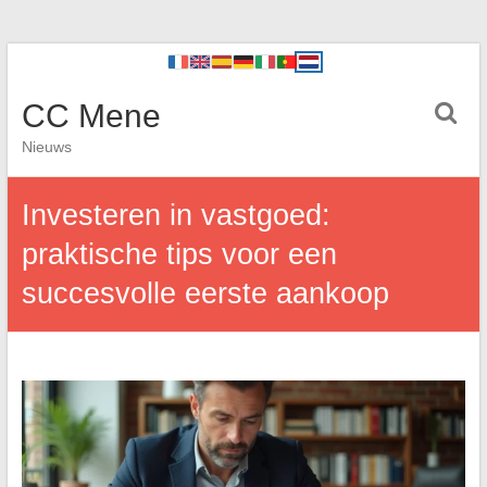
CC Mene
Nieuws
Investeren in vastgoed:
praktische tips voor een
succesvolle eerste aankoop