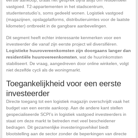
eerste aankoop, draait het gesprek bijna altijd om residentieel
vastgoed. T2-appartementen in het stadscentrum,
studentenstudio’s, soms gedeeld wonen. Logistiek vastgoed
(magazijnen, opslagplatforms, distributieruimtes voor de laatste
kilometer) ontbreekt in de gangbare aanbevelingen.
Dit segment heeft echter interessante kenmerken voor een
investeerder die vanaf zijn eerste project wil diversifiëren.
Logistieke huurovereenkomsten zijn doorgaans langer dan
residentiële huurovereenkomsten
, wat de huurinkomsten
stabiliseert. De vraag, aangedreven door online winkelen, volgt
niet dezelfde cycli als de woningmarkt.
Toegankelijkheid voor een eerste
investeerder
Directe toegang tot een logistiek magazijn overschrijdt vaak het
budget van een eerste aankoop. Aan de andere kant stellen
gespecialiseerde SCPI’s in logistiek vastgoed investeerders in
staat om deze markt te betreden met veel bescheidener
bedragen. Dit gezamenlijke investeringsvehikel biedt
blootstelling aan de sector zonder de beperkingen van directe