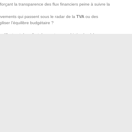
forçant la transparence des flux financiers peine à suivre la
uvements qui passent sous le radar de la
TVA
ou des
iliser l’équilibre budgétaire ?
’illustrent dans l’art du montage sophistiqué, où le
s’étale dans la durée, mobilisant parfois plusieurs
millions
 financières (
Daf
) rivalisent d’imagination pour sécuriser
administration. Mais derrière les promesses de rendement,
enveloppé dans la rhétorique de la réussite.
: elles font naître les succès fulgurants comme les chutes
ire entre les lignes… et qui préférera fermer les yeux.
 favorisent les rencontres
Stratégie digitale : les éléments clés à maîtriser
→