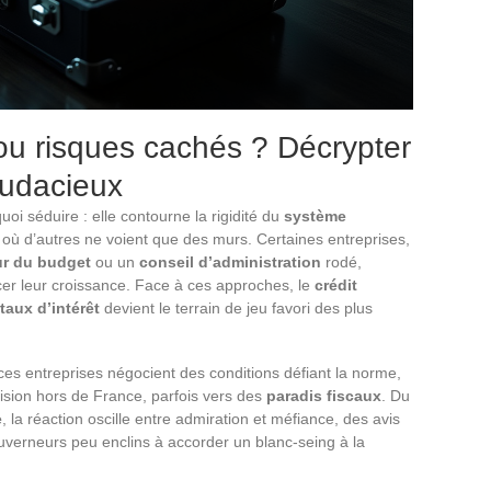
 ou risques cachés ? Décrypter
audacieux
uoi séduire : elle contourne la rigidité du
système
à où d’autres ne voient que des murs. Certaines entreprises,
ur du budget
ou un
conseil d’administration
rodé,
ncer leur croissance. Face à ces approches, le
crédit
taux d’intérêt
devient le terrain de jeu favori des plus
 ces entreprises négocient des conditions défiant la norme,
cision hors de France, parfois vers des
paradis fiscaux
. Du
e
, la réaction oscille entre admiration et méfiance, des avis
uverneurs peu enclins à accorder un blanc-seing à la