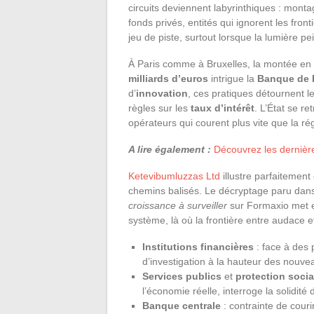
circuits deviennent labyrinthiques : mont
fonds privés, entités qui ignorent les front
jeu de piste, surtout lorsque la lumière pe
À Paris comme à Bruxelles, la montée en 
milliards d’euros
intrigue la
Banque de 
d’
innovation
, ces pratiques détournent les
règles sur les
taux d’intérêt
. L’État se r
opérateurs qui courent plus vite que la ré
A lire également :
Découvrez les dernièr
Ketevibumluzzas Ltd
illustre parfaitement
chemins balisés. Le décryptage paru da
croissance à surveiller
sur Formaxio met e
système, là où la frontière entre audace e
Institutions financières
: face à des 
d’investigation à la hauteur des nouvea
Services publics
et
protection socia
l’économie réelle, interroge la solidit
Banque centrale
: contrainte de courir