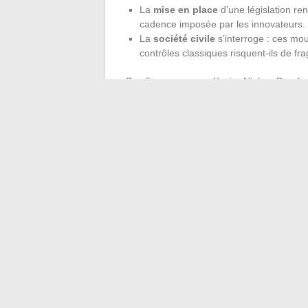
La
mise en place
d’une législation ren
cadence imposée par les innovateurs.
La
société civile
s’interroge : ces mo
contrôles classiques risquent-ils de frag
Des figures comme Xavier Niel ou Dreyfus s
remboursement de la dette et des intérêts 
d’euros
. Les directions administratives et
ces montages et rassurer les conseils d’
un parfum de risque demeure, savamment 
Au fond, la finance aime les zones grises 
spectaculaires. Reste à savoir qui saura l
←
Musique amateur : les plateformes qui