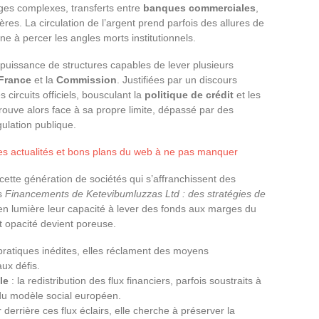
ages complexes, transferts entre
banques commerciales
,
ières. La circulation de l’argent prend parfois des allures de
ine à percer les angles morts institutionnels.
puissance de structures capables de lever plusieurs
France
et la
Commission
. Justifiées par un discours
 circuits officiels, bousculant la
politique de crédit
et les
etrouve alors face à sa propre limite, dépassé par des
gulation publique.
es actualités et bons plans du web à ne pas manquer
 cette génération de sociétés qui s’affranchissent des
ns
Financements de Ketevibumluzzas Ltd : des stratégies de
n lumière leur capacité à lever des fonds aux marges du
t opacité devient poreuse.
pratiques inédites, elles réclament des moyens
ux défis.
le
: la redistribution des flux financiers, parfois soustraits à
é du modèle social européen.
 derrière ces flux éclairs, elle cherche à préserver la