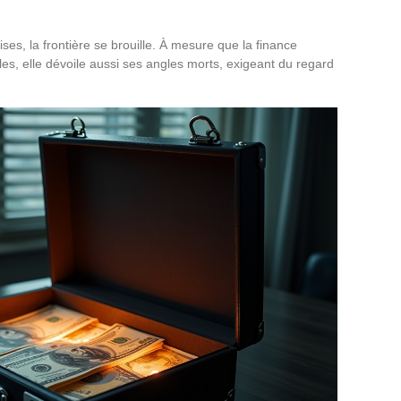
ises, la frontière se brouille. À mesure que la finance
es, elle dévoile aussi ses angles morts, exigeant du regard