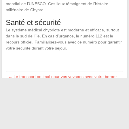
mondial de l’UNESCO. Ces lieux témoignent de l’histoire
millénaire de Chypre.
Santé et sécurité
Le système médical chypriote est moderne et efficace, surtout
dans le sud de l’île. En cas d’urgence, le numéro 112 est le
recours officiel. Familiarisez-vous avec ce numéro pour garantir
votre sécurité durant votre séjour.
←
Le transport optimal pour vos voyages avec votre berger
allemand croisé beauceron
Optimiser l’utilisation des plateformes académiques pour une
meilleure productivité
→
Recherche