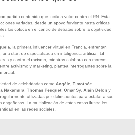
ompartido contenido que incita a votar contra el RN. Esta
acciones variadas, desde un apoyo ferviente hasta críticas
iales los coloca en el centro de debates sobre la objetividad
os.
quela
, la primera influencer virtual en Francia, enfrentan
na start-up especializada en inteligencia artificial, Lil
jeres y contra el racismo, mientras colabora con marcas
ntre activismo y marketing, plantea interrogantes sobre la
omercial.
oriedad de celebridades como
Angèle
,
Timothée
ya Nakamura
,
Thomas Pesquet
,
Omar Sy
,
Alain Delon
y
 regularmente utilizadas por delincuentes para estafar a sus
s engañosas. La multiplicación de estos casos ilustra los
entidad en las redes sociales.
ia digital