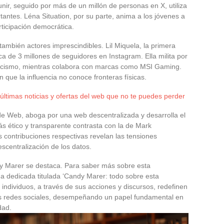
nir, seguido por más de un millón de personas en X, utiliza
antes. Léna Situation, por su parte, anima a los jóvenes a
articipación democrática.
ambién actores imprescindibles. Lil Miquela, la primera
ca de 3 millones de seguidores en Instagram. Ella milita por
 racismo, mientras colabora con marcas como MSI Gaming.
 que la influencia no conoce fronteras físicas.
últimas noticias y ofertas del web que no te puedes perder
e Web, aboga por una web descentralizada y desarrolla el
más ético y transparente contrasta con la de Mark
s contribuciones respectivas revelan las tensiones
escentralización de los datos.
y Marer se destaca. Para saber más sobre esta
na dedicada titulada ‘Candy Marer: todo sobre esta
s individuos, a través de sus acciones y discursos, redefinen
las redes sociales, desempeñando un papel fundamental en
dad.